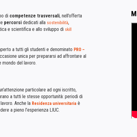
M
ppo di
competenze trasversali
, nell’offerta
tre
percorsi
dedicati alla
,
sostenibilità
ica e scientifica e allo sviluppo di
skill
aperto a tutti gli studenti e denominato
PRO –
occasione unica per prepararsi ad affrontare al
le mondo del lavoro.
’attenzione particolare ad ogni iscritto,
urano a tutti le stesse opportunità: periodi di
 lavoro. Anche la
è
Residenza universitaria
dere a pieno l’esperienza LIUC.