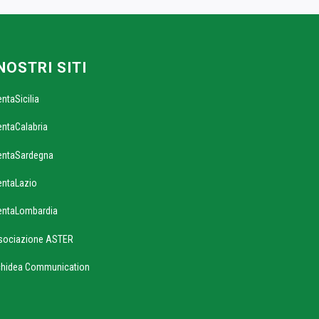
 NOSTRI SITI
entaSicilia
entaCalabria
entaSardegna
entaLazio
entaLombardia
sociazione ASTER
chidea Communication