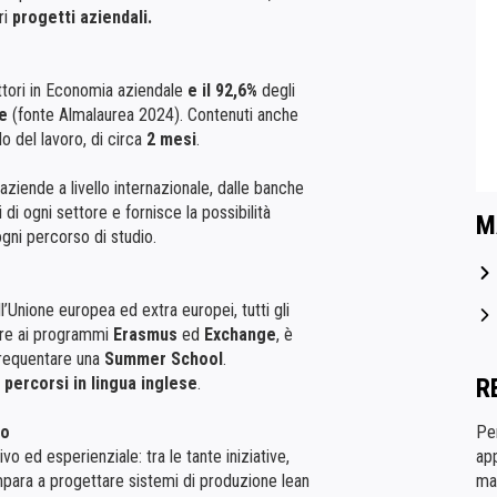
ri
progetti aziendali.
tori in Economia aziendale
e il 92,6%
degli
e
(fonte Almalaurea 2024). Contenuti anche
o del lavoro, di circa
2 mesi
.
aziende a livello internazionale, dalle banche
 di ogni settore e fornisce la possibilità
M
i ogni percorso di studio.
l’Unione europea ed extra europei, tutti gli
ltre ai programmi
Erasmus
ed
Exchange
, è
requentare una
Summer School
.
R
i percorsi in lingua inglese
.
Per
po
ap
o ed esperienziale: tra le tante iniziative,
ma
 impara a progettare sistemi di produzione lean