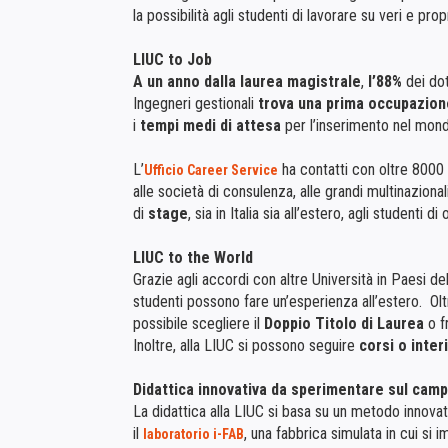
la possibilità agli studenti di lavorare su veri e prop
LIUC to Job
A un anno dalla laurea magistrale
,
l’88%
dei dot
Ingegneri gestionali
trova una prima occupazion
i
tempi medi di attesa
per l’inserimento nel mond
L’
ha contatti con oltre 8000 
Ufficio Career Service
alle società di consulenza, alle grandi multinazionali
di
stage
, sia in Italia sia all’estero, agli studenti d
LIUC to the World
Grazie agli accordi con altre Università in Paesi del
studenti possono fare un’esperienza all’estero. O
possibile scegliere il
Doppio Titolo di Laurea
o f
Inoltre, alla LIUC si possono seguire
corsi o inter
Didattica innovativa da sperimentare sul cam
La didattica alla LIUC si basa su un metodo innovativ
il
, una fabbrica simulata in cui si
laboratorio i-FAB