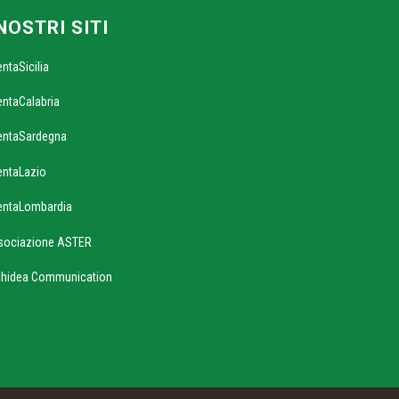
 NOSTRI SITI
entaSicilia
entaCalabria
entaSardegna
entaLazio
entaLombardia
sociazione ASTER
chidea Communication